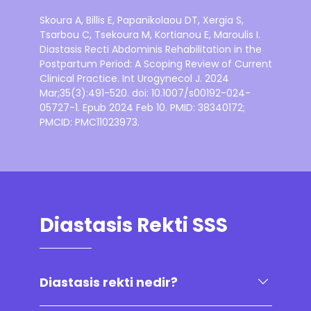
Skoura A, Billis E, Papanikolaou DT, Xergia S,
Tsarbou C, Tsekoura M, Kortianou E, Maroulis I.
Diastasis Recti Abdominis Rehabilitation in the
Postpartum Period: A Scoping Review of Current
Clinical Practice. Int Urogynecol J. 2024
Mar;35(3):491-520. doi: 10.1007/s00192-024-
05727-1. Epub 2024 Feb 10. PMID: 38340172;
PMCID: PMC11023973.
Diastasis Rekti SSS
Diastasis rekti nedir?