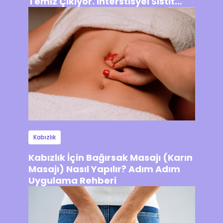
Temiz Çıkıyor. İnterstisyel Sistit
Olabilir mi?
Kabızlık
Kabızlık İçin Bağırsak Masajı (Karın
Masajı) Nasıl Yapılır? Adım Adım
Uygulama Rehberi