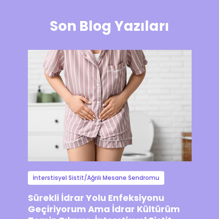
Son Blog Yazıları
İnterstisyel Sistit/Ağrılı Mesane Sendromu
Sürekli İdrar Yolu Enfeksiyonu
Geçiriyorum Ama İdrar Kültürüm