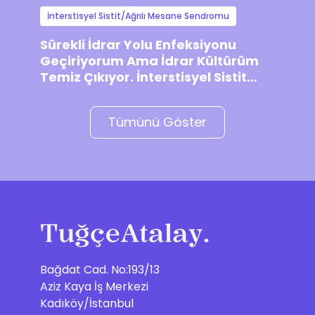
İnterstisyel Sistit/Ağrılı Mesane Sendromu
Sürekli İdrar Yolu Enfeksiyonu
Geçiriyorum Ama İdrar Kültürüm
Temiz Çıkıyor. İnterstisyel Sistit
Olabilir mi?
Tümünü Göster
Bağdat Cad. No:193/13
Aziz Kaya İş Merkezi
Kadıköy/İstanbul