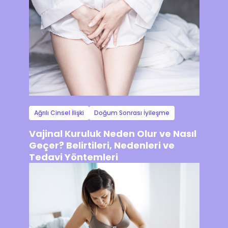
Ağrılı Cinsel İlişki
Doğum Sonrası İyileşme
Vajinal Kuruluk Neden Olur ve Nasıl
Geçer? Belirtileri, Nedenleri ve
Tedavi Yöntemleri