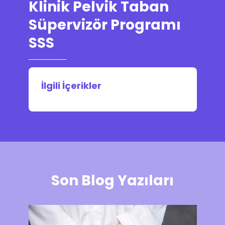
Klinik Pelvik Taban
Süpervizör Programı
SSS
İlgili İçerikler
Son Blog Yazıları