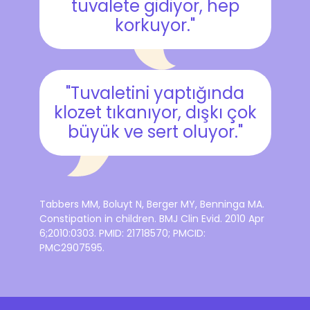
tuvalete gidiyor, hep
korkuyor."
"Tuvaletini yaptığında
klozet tıkanıyor, dışkı çok
büyük ve sert oluyor."
Tabbers MM, Boluyt N, Berger MY, Benninga MA.
Constipation in children. BMJ Clin Evid. 2010 Apr
6;2010:0303. PMID: 21718570; PMCID:
PMC2907595.