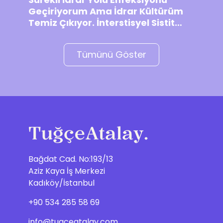
Geçiriyorum Ama İdrar Kültürüm
Temiz Çıkıyor. İnterstisyel Sistit
Olabilir mi?
Tümünü Göster
Bağdat Cad. No:193/13
Aziz Kaya İş Merkezi
Kadıköy/İstanbul
+90 534 285 58 69
info@tugceatalay.com