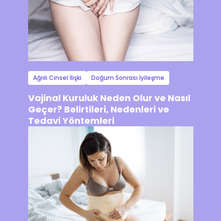
Ağrılı Cinsel İlişki
Doğum Sonrası İyileşme
Vajinal Kuruluk Neden Olur ve Nasıl
Geçer? Belirtileri, Nedenleri ve
Tedavi Yöntemleri