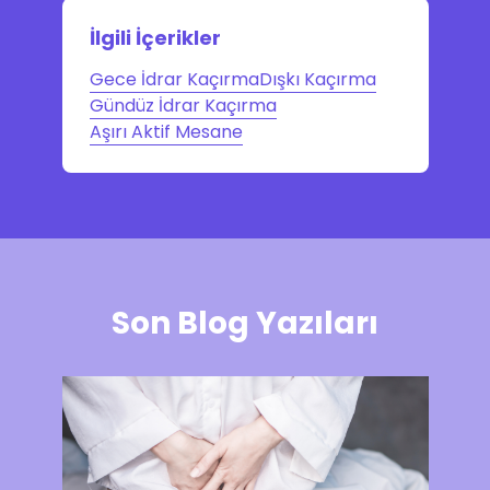
İlgili İçerikler
Gece İdrar Kaçırma
Dışkı Kaçırma
Gündüz İdrar Kaçırma
Aşırı Aktif Mesane
Son Blog Yazıları