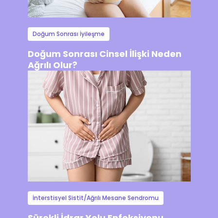
Doğum Sonrası İyileşme
Doğum Sonrası Cinsel İlişki Neden
Ağrılı Olur?
İnterstisyel Sistit/Ağrılı Mesane Sendromu
Sürekli İdrar Yolu Enfeksiyonu