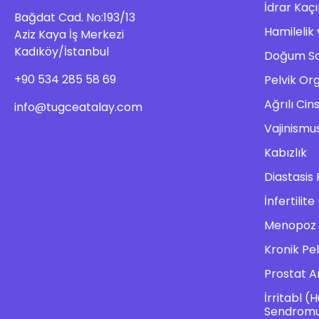
İdrar Kaç
Bağdat Cad. No:193/13
Hamileli
Aziz Kaya İş Merkezi
Kadıköy/İstanbul
Doğum Son
+90 534 285 58 69
Pelvik Or
Ağrılı Cinse
info@tugceatalay.com
Vajinismu
Kabızlık
Diastasis 
İnfertilite 
Menopoz
Kronik Pel
Prostat A
İrritabl (
Sendrom