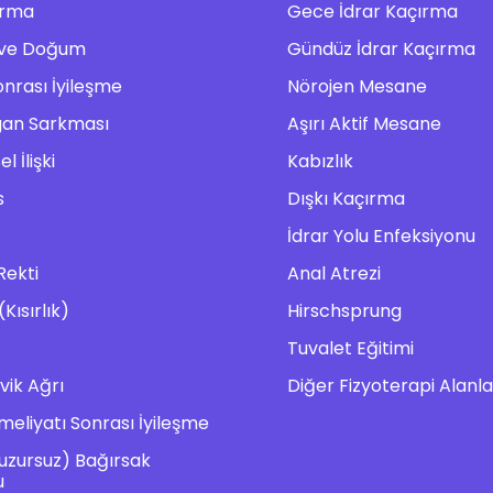
ırma
Gece İdrar Kaçırma
k ve Doğum
Gündüz İdrar Kaçırma
rası İyileşme
Nörojen Mesane
gan Sarkması
Aşırı Aktif Mesane
l İlişki
Kabızlık
s
Dışkı Kaçırma
İdrar Yolu Enfeksiyonu
Rekti
Anal Atrezi
(Kısırlık)
Hirschsprung
Tuvalet Eğitimi
vik Ağrı
Diğer Fizyoterapi Alanla
meliyatı Sonrası İyileşme
Huzursuz) Bağırsak
u