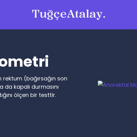
ometri
in rektum (bağırsağın son
ya da kapalı durmasını
ğını ölçen bir testtir.