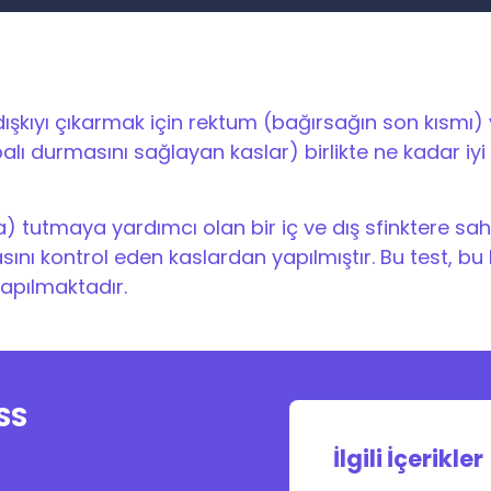
şkıyı çıkarmak için rektum (bağırsağın son kısmı) v
ı durmasını sağlayan kaslar) birlikte ne kadar iyi ç
ka) tutmaya yardımcı olan bir iç ve dış sfinktere sahi
nı kontrol eden kaslardan yapılmıştır. Bu test, bu k
yapılmaktadır.
SS
İlgili İçerikler