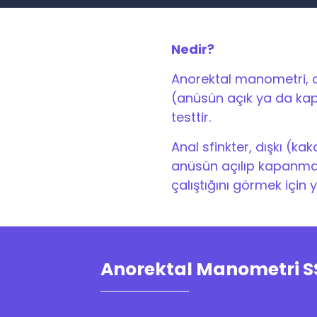
Nedir?
Anorektal manometri, dı
(anüsün açık ya da kapal
testtir.
Anal sfinkter, dışkı (ka
anüsün açılıp kapanması
çalıştığını görmek için 
Anorektal Manometri S