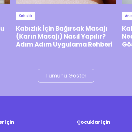
Kabızlık
Ani
nu
Kabızlık İçin Bağırsak Masajı
Kab
(Karın Masajı) Nasıl Yapılır?
Ned
Adım Adım Uygulama Rehberi
Gös
?
Tümünü Göster
er için
Çocuklar için