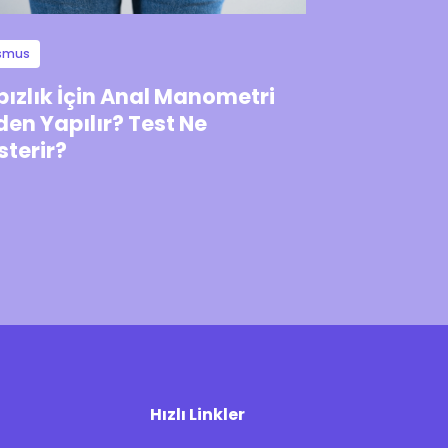
smus
ızlık İçin Anal Manometri
en Yapılır? Test Ne
terir?
Hızlı Linkler