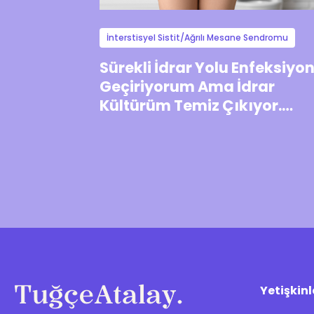
İnterstisyel Sistit/Ağrılı Mesane Sendromu
Sürekli İdrar Yolu Enfeksiyo
Geçiriyorum Ama İdrar
Kültürüm Temiz Çıkıyor.
İnterstisyel Sistit Olabilir mi
Yetişkinl