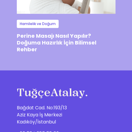
Hamilelik ve Doğum
Perine Masajı Nasıl Yapılır?
Doğuma Hazırlık İçin Bilimsel
Rehber
Bağdat Cad. No:193/13
Aziz Kaya İş Merkezi
Kadıköy/İstanbul