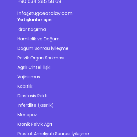
+90 534 285 58 69
info@tugceatalay.com
Yetişkinler için
İdrar Kaçırma
Hamilelik ve Doğum
Doğum Sonrası İyileşme
Pelvik Organ Sarkması
Ağrılı Cinsel İlişki
Vajinismus
Kabızlık
Diastasis Rekti
İnfertilite (Kısırlık)
Menopoz
Kronik Pelvik Ağrı
Prostat Ameliyatı Sonrası İyileşme