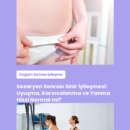
Doğum Sonrası İyileşme
Sezaryen Sonrası Sinir İyileşmesi:
Uyuşma, Karıncalanma ve Yanma
Hissi Normal mi?